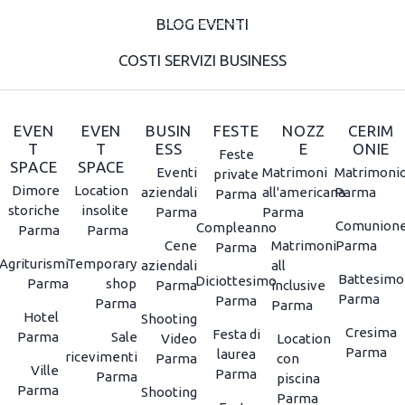
BLOG EVENTI
COSTI SERVIZI BUSINESS
EVEN
EVEN
BUSIN
FESTE
NOZZ
CERIM
T
T
ESS
E
ONIE
Feste
SPACE
SPACE
Eventi
Matrimoni
Matrimoni
private
Dimore
Location
aziendali
all'americana
Parma
Parma
storiche
insolite
Parma
Parma
Comunion
Compleanno
Parma
Parma
Cene
Matrimoni
Parma
Parma
Agriturismi
Temporary
aziendali
all
Battesimo
Diciottesimo
Parma
shop
Parma
inclusive
Parma
Parma
Parma
Parma
Hotel
Shooting
Cresima
Festa di
Parma
Sale
Video
Location
Parma
laurea
ricevimenti
Parma
con
Ville
Parma
Parma
piscina
Parma
Shooting
Parma