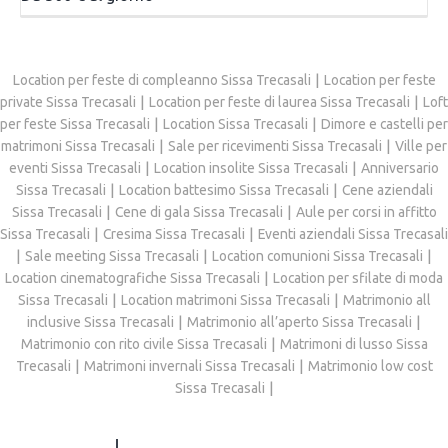
Location per feste di compleanno Sissa Trecasali
Location per feste
private Sissa Trecasali
Location per feste di laurea Sissa Trecasali
Loft
per feste Sissa Trecasali
Location Sissa Trecasali
Dimore e castelli per
matrimoni Sissa Trecasali
Sale per ricevimenti Sissa Trecasali
Ville per
eventi Sissa Trecasali
Location insolite Sissa Trecasali
Anniversario
Sissa Trecasali
Location battesimo Sissa Trecasali
Cene aziendali
Sissa Trecasali
Cene di gala Sissa Trecasali
Aule per corsi in affitto
Sissa Trecasali
Cresima Sissa Trecasali
Eventi aziendali Sissa Trecasali
Sale meeting Sissa Trecasali
Location comunioni Sissa Trecasali
Location cinematografiche Sissa Trecasali
Location per sfilate di moda
Sissa Trecasali
Location matrimoni Sissa Trecasali
Matrimonio all
inclusive Sissa Trecasali
Matrimonio all’aperto Sissa Trecasali
Matrimonio con rito civile Sissa Trecasali
Matrimoni di lusso Sissa
Trecasali
Matrimoni invernali Sissa Trecasali
Matrimonio low cost
Sissa Trecasali