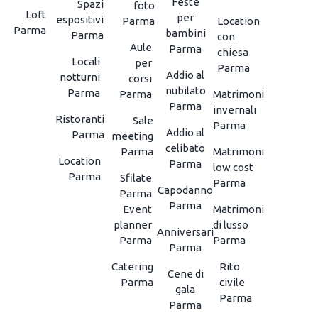
Feste
Spazi
foto
Loft
per
espositivi
Parma
Location
Parma
bambini
Parma
con
Aule
Parma
chiesa
Locali
per
Parma
Addio al
notturni
corsi
nubilato
Parma
Parma
Matrimoni
Parma
invernali
Ristoranti
Sale
Parma
Addio al
Parma
meeting
celibato
Parma
Matrimoni
Location
Parma
low cost
Parma
Sfilate
Parma
Capodanno
Parma
Parma
Event
Matrimoni
planner
di lusso
Anniversari
Parma
Parma
Parma
Catering
Rito
Cene di
Parma
civile
gala
Parma
Parma