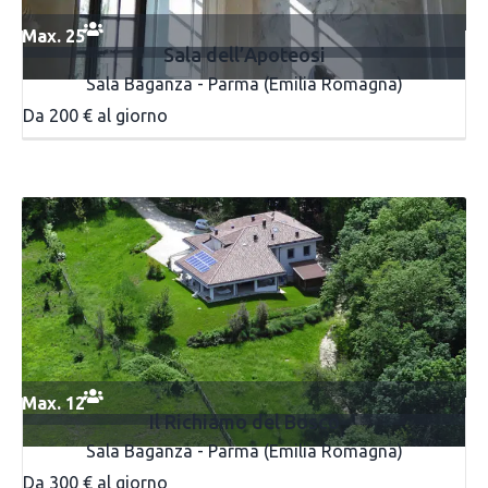
Max. 25
Sala dell’Apoteosi
Sala Baganza - Parma (Emilia Romagna)
Da 200 € al giorno
Max. 12
Il Richiamo del Bosco
Sala Baganza - Parma (Emilia Romagna)
Da 300 € al giorno