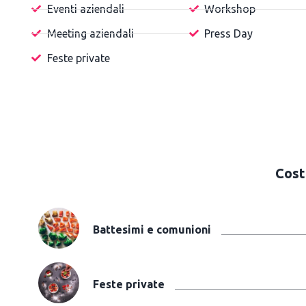
Eventi aziendali
Workshop
Meeting aziendali
Press Day
Feste private
Cost
Battesimi e comunioni
Feste private