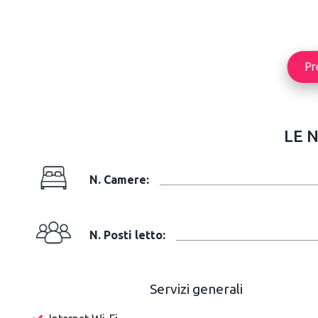
Pr
LE 
N. Camere:
N. Posti letto:
Servizi generali