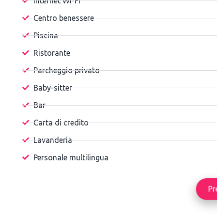
Internet Wi-Fi
Centro benessere
Piscina
Ristorante
Parcheggio privato
Baby-sitter
Bar
Carta di credito
Lavanderia
Personale multilingua
Pr