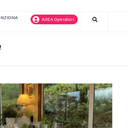
UNZIONA
AREA Operatori
e