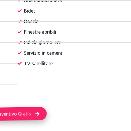
Aria condizionata
Bidet
Doccia
Finestre apribili
Pulizie giornaliere
Servizio in camera
TV satellitare
eventivo Gratis