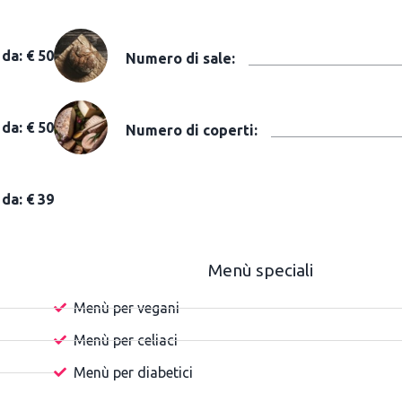
da: € 50
Numero di sale:
da: € 50
Numero di coperti:
da: € 39
Menù speciali
Menù per vegani
Menù per celiaci
Menù per diabetici