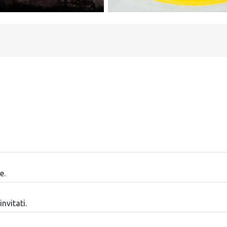
e.
invitati.