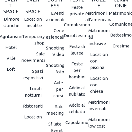
T
T
ESS
E
ONIE
Feste
SPACE
SPACE
Eventi
Matrimoni
Matrimoni
private
Dimore
Location
aziendali
all'americana
Comunion
Compleanno
storiche
insolite
Cene
Matrimoni
Battesimo
Diciottesimo
Agriturismi
Temporary
aziendali
all
shop
inclusive
Cresima
Festa di
Hotel
Shooting
laurea
Sale
Video
Location
Ville
ricevimenti
con
Feste
Shooting
piscina
Loft
per
Spazi
foto
bambini
espositivi
Location
Aule
con
Addio al
Locali
per
chiesa
nubilato
notturni
corsi
Matrimoni
Addio al
Ristoranti
Sale
invernali
celibato
meeting
Location
Matrimoni
Capodanno
Sfilate
low cost
Event