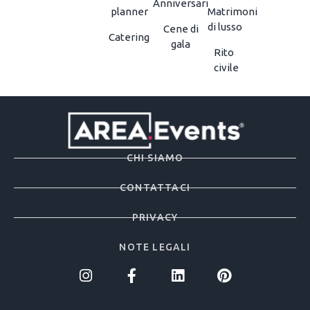
Anniversari
planner
Matrimoni
di lusso
Cene di
Catering
gala
Rito
civile
CHI SIAMO
CONTATTACI
PRIVACY
NOTE LEGALI