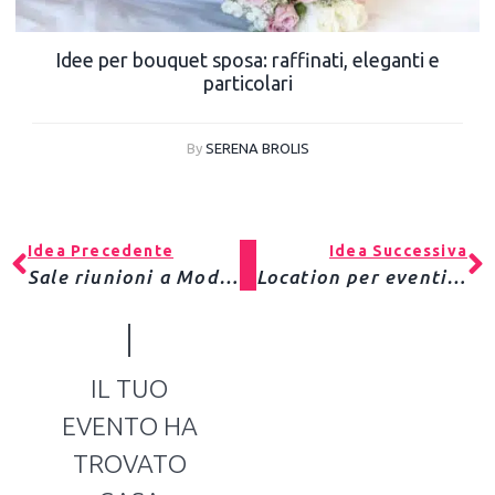
Idee per bouquet sposa: raffinati, eleganti e
particolari
By
SERENA BROLIS
Idea Precedente
Idea Successiva
Sale riunioni a Modena: location per meeting in affitto
Location per eventi a Brescia: il tuo spazio per ogni evento
IL TUO
EVENTO HA
TROVATO