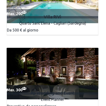
Max. 200
Villa RiVì
Quartu Sant'Elena - Cagliari (Sardegna)
Da 500 € al giorno
Max. 300
Rp Wedding and Event
Event Planner