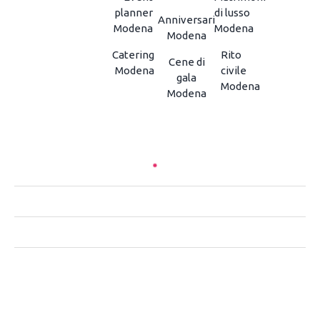
planner
di lusso
Anniversari
Modena
Modena
Modena
Catering
Rito
Cene di
Modena
civile
gala
Modena
Modena
CHI SIAMO
CONTATTACI
PRIVACY
NOTE LEGALI