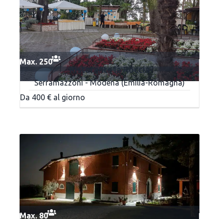
Max. 250
Ristorante la Roccia
Serramazzoni - Modena (Emilia-Romagna)
Da 400 € al giorno
Max. 80