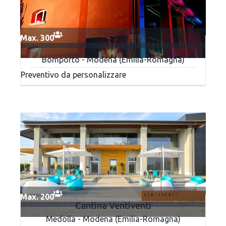
Max. 300
Piper Club
Bomporto - Modena (Emilia-Romagna)
Preventivo da personalizzare
Max. 200
Cantina Ventiventi
Medolla - Modena (Emilia-Romagna)