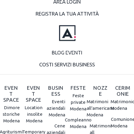
AREA LOGIN
REGISTRA LA TUA ATTIVITÀ
BLOG EVENTI
COSTI SERVIZI BUSINESS
EVEN
EVEN
BUSIN
FESTE
NOZZ
CERIM
T
T
ESS
E
ONIE
Feste
SPACE
SPACE
Eventi
Matrimoni
Matrimoni
private
Dimore
Location
aziendali
all'americana
Modena
Modena
storiche
insolite
Modena
Modena
Comunion
Compleanno
Modena
Modena
Cene
Matrimoni
Modena
Modena
Agriturismi
Temporary
aziendali
all