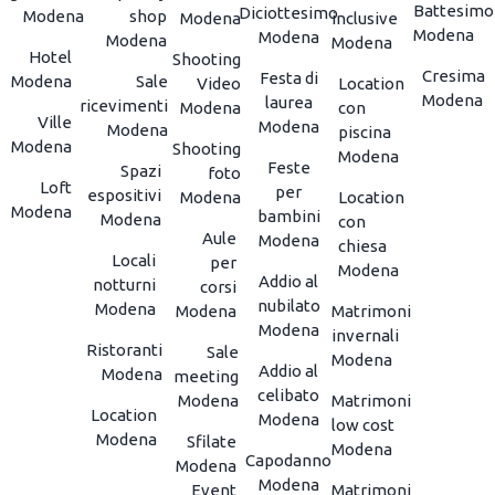
Battesimo
Diciottesimo
Modena
shop
Modena
inclusive
Modena
Modena
Modena
Modena
Hotel
Shooting
Cresima
Festa di
Modena
Sale
Video
Location
Modena
laurea
ricevimenti
Modena
con
Ville
Modena
Modena
piscina
Modena
Shooting
Modena
Feste
Spazi
foto
Loft
per
espositivi
Modena
Location
Modena
bambini
Modena
con
Aule
Modena
chiesa
Locali
per
Modena
Addio al
notturni
corsi
nubilato
Modena
Modena
Matrimoni
Modena
invernali
Ristoranti
Sale
Modena
Addio al
Modena
meeting
celibato
Modena
Matrimoni
Location
Modena
low cost
Modena
Sfilate
Modena
Capodanno
Modena
Modena
Event
Matrimoni