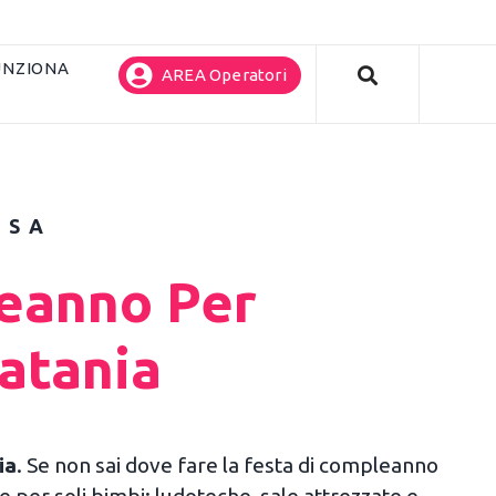
UNZIONA
AREA Operatori
ASA
eanno Per
Catania
ia
. Se non sai dove fare la festa di compleanno
e per soli bimbi: ludoteche, sale attrezzate e