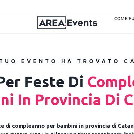
COME F
 TUO EVENTO HA TROVATO C
Per Feste Di
Compl
i In Provincia Di 
te di compleanno per bambini in provincia di Catan
eare questo archivio di location dove organizzare fest