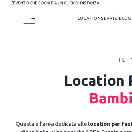
L’EVENTO CHE SOGNI È A UN CLICK DI DISTANZA
LOCATION
SERVIZI
BLOG
IL
Location 
Bambin
Questa è l’area dedicata alle
location per fes
di tuo figlio, ci ha pensato AREA Events a cr