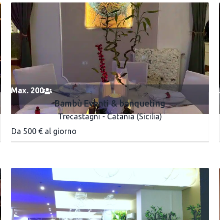
Max. 200
Bambù Eventi & banqueting
Trecastagni - Catania (Sicilia)
Da 500 € al giorno