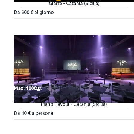
Giarre - Catania (Sicilia)
Da 600 € al giorno
Max. 1000
Area 17
Piano Tavola - Catania (Sicilia)
Da 40 € a persona