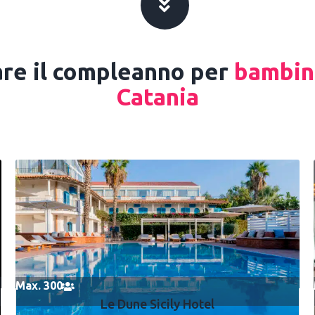
re il compleanno per
bambini
Catania
Max. 300
Le Dune Sicily Hotel