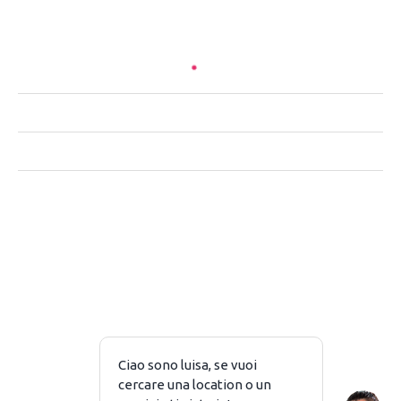
CHI SIAMO
CONTATTACI
PRIVACY
NOTE LEGALI
Piazzale Baracca 2 – 20123 Milano
Copyright © 2026 ASK4 SRL P. IVA 10368380969