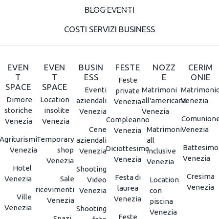
BLOG EVENTI
COSTI SERVIZI BUSINESS
EVEN
EVEN
BUSIN
FESTE
NOZZ
CERIM
T
T
ESS
E
ONIE
Feste
SPACE
SPACE
Eventi
Matrimoni
Matrimoni
private
Dimore
Location
aziendali
all'americana
Venezia
Venezia
storiche
insolite
Venezia
Venezia
Comunion
Compleanno
Venezia
Venezia
Cene
Matrimoni
Venezia
Venezia
Agriturismi
Temporary
aziendali
all
Battesimo
Diciottesimo
Venezia
shop
Venezia
inclusive
Venezia
Venezia
Venezia
Venezia
Hotel
Shooting
Cresima
Festa di
Venezia
Sale
Video
Location
Venezia
laurea
ricevimenti
Venezia
con
Ville
Venezia
Venezia
piscina
Venezia
Shooting
Venezia
Feste
Spazi