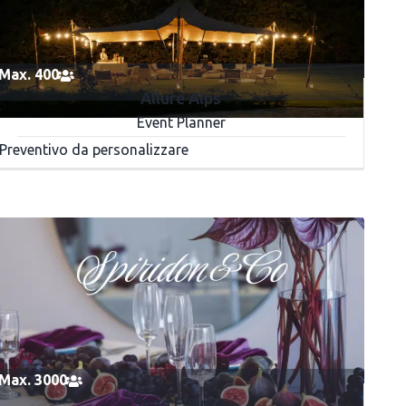
Max. 400
Allure Alps
Event Planner
Preventivo da personalizzare
Max. 3000
Inno Events