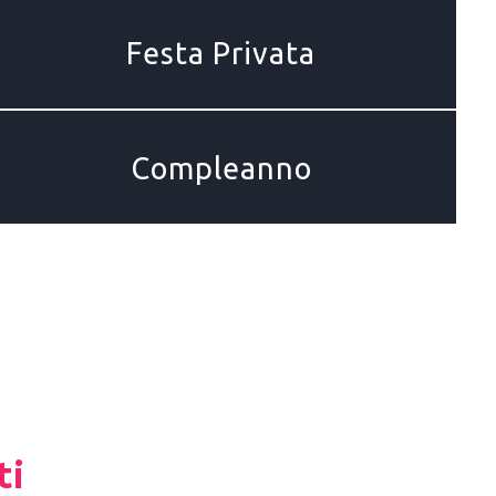
Festa Privata
Compleanno
ti