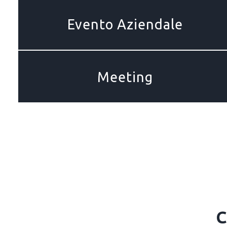
Evento Aziendale
Meeting
C