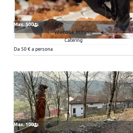
Max. 500
Wecook Milano
Catering
Da 50 € a persona
Max. 100
Duno Country Cottage