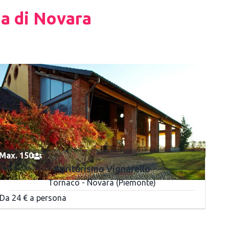
ia di Novara
Max. 150
Agriturismo Vignarello
Tornaco - Novara (Piemonte)
Da 24 € a persona