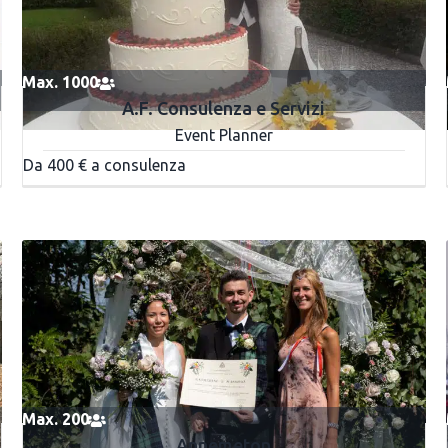
Max. 1000
A.F. Consulenza e Servizi
Event Planner
Da 400 € a consulenza
Max. 200
Annemeton