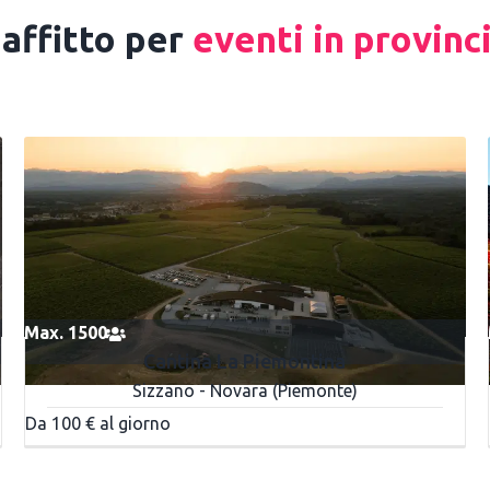
 affitto per
eventi in provinc
Max. 1500
Cantina La Piemontina
Sizzano - Novara (Piemonte)
Da 100 € al giorno