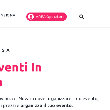
UNZIONA
AREA Operatori
ASA
enti In
a
rovincia di Novara dove organizzare i tuo evento,
 i prezzi e
organizza il tuo evento
.