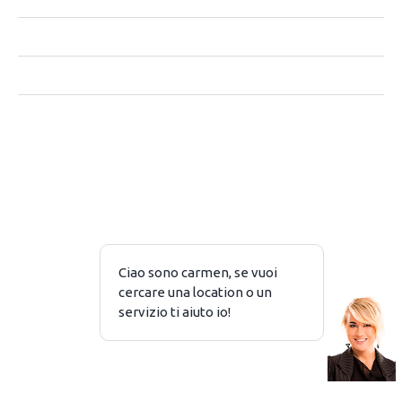
CHI SIAMO
CONTATTACI
PRIVACY
NOTE LEGALI
Piazzale Baracca 2 – 20123 Milano
Copyright © 2026 ASK4 SRL P. IVA 10368380969
Tutti i diritti riservatati
Project by AREA Events
ADV