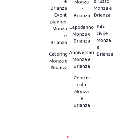
e
di lusso
Monza
Brianza
Monza e
e
Event
Brianza
Brianza
planner
Rito
Capodanno
Monza
civile
Monza e
e
Monza
Brianza
Brianza
e
Anniversari
Catering
Brianza
Monza e
Monza e
Brianza
Brianza
Cene di
gala
Monza
e
Brianza