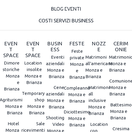
BLOG EVENTI
COSTI SERVIZI BUSINESS
EVEN
EVEN
BUSIN
FESTE
NOZZ
CERIM
T
T
ESS
E
ONIE
Feste
SPACE
SPACE
Eventi
Matrimoni
Matrimoni
private
Dimore
Location
aziendali
all'americana
Monza e
Monza
storiche
insolite
Monza e
Monza e
Brianza
e
Monza
Monza e
Brianza
Brianza
Brianza
Comunion
e
Brianza
Cene
Matrimoni
Monza e
Compleanno
Brianza
Temporary
aziendali
all
Brianza
Monza e
Agriturismi
shop
Monza e
inclusive
Brianza
Battesimo
Monza e
Monza e
Brianza
Monza e
Monza e
Diciottesimo
Brianza
Brianza
Brianza
Shooting
Brianza
Monza e
Hotel
Sale
Video
Location
Brianza
Cresima
Monza
ricevimenti
Monza e
con