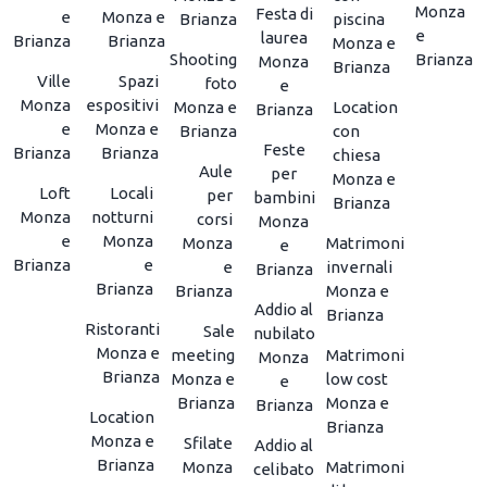
Monza
Festa di
e
Monza e
Brianza
piscina
e
laurea
Brianza
Brianza
Monza e
Shooting
Brianza
Monza
Brianza
Ville
Spazi
foto
e
Monza
espositivi
Monza e
Location
Brianza
e
Monza e
Brianza
con
Feste
Brianza
Brianza
chiesa
Aule
per
Monza e
Loft
Locali
per
bambini
Brianza
Monza
notturni
corsi
Monza
e
Monza
Monza
Matrimoni
e
Brianza
e
e
invernali
Brianza
Brianza
Brianza
Monza e
Addio al
Brianza
Ristoranti
Sale
nubilato
Monza e
meeting
Matrimoni
Monza
Brianza
Monza e
low cost
e
Brianza
Monza e
Brianza
Location
Brianza
Monza e
Sfilate
Addio al
Brianza
Monza
Matrimoni
celibato