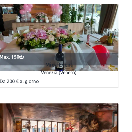
Max. 150
Mida Event
Venezia (Veneto)
Da 200 € al giorno