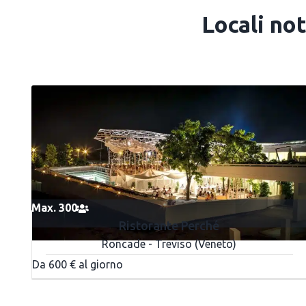
Locali no
Max. 300
Ristorante Perché
Roncade - Treviso (Veneto)
Da 600 € al giorno