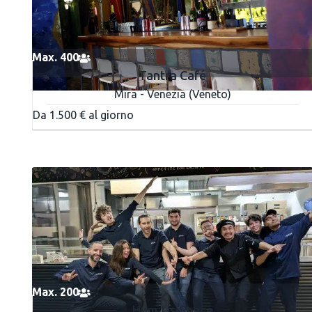
Max. 400
Tantra Café
Mira - Venezia (Veneto)
Da 1.500 € al giorno
Max. 200
Hum.Us Space