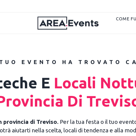
COME F
 TUO EVENTO HA TROVATO C
teche E
Locali Nott
Provincia Di Trevis
in provincia di Treviso
. Per la tua festa o il tuo even
trà aiutarti nella scelta, locali di tendenza e alla moda