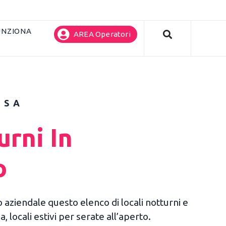
UNZIONA
AREA Operatori
ASA
urni In
o
to aziendale questo elenco di locali notturni e
, locali estivi per serate all’aperto.