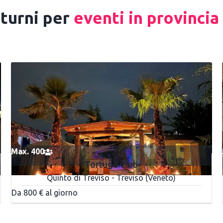
tturni per
eventi in provincia 
Max. 400
Tortuga Club
Quinto di Treviso - Treviso (Veneto)
Da 800 € al giorno