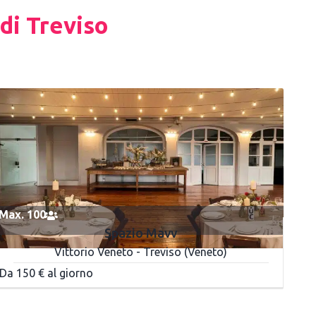
di Treviso
Max. 100
Spazio Mavv
Vittorio Veneto - Treviso (Veneto)
Da 150 € al giorno