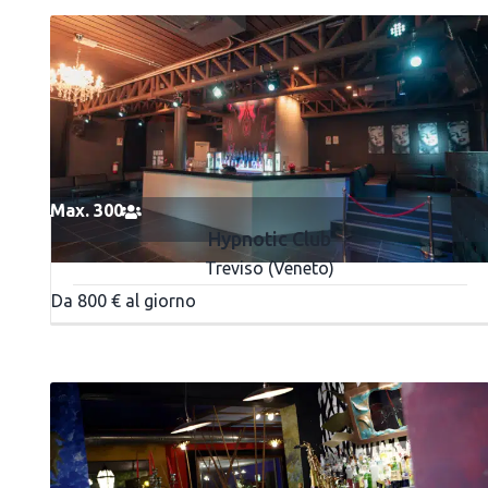
Max. 300
Hypnotic Club
Treviso (Veneto)
Da 800 € al giorno