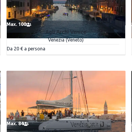
Max. 100
Agli Archi Venice
Venezia (Veneto)
Da 20 € a persona
Max. 84
Venezia Catamaran Cruises