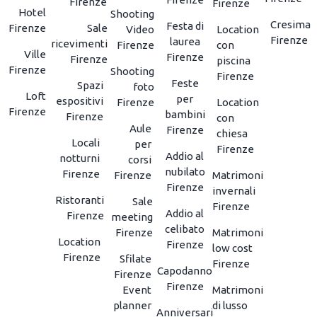
Firenze
Firenze
Hotel
Shooting
Cresima
Festa di
Firenze
Sale
Video
Location
Firenze
laurea
ricevimenti
Firenze
con
Ville
Firenze
Firenze
piscina
Firenze
Shooting
Firenze
Feste
Spazi
foto
Loft
per
espositivi
Firenze
Location
Firenze
bambini
Firenze
con
Aule
Firenze
chiesa
Locali
per
Firenze
Addio al
notturni
corsi
nubilato
Firenze
Firenze
Matrimoni
Firenze
invernali
Ristoranti
Sale
Firenze
Addio al
Firenze
meeting
celibato
Firenze
Matrimoni
Location
Firenze
low cost
Firenze
Sfilate
Firenze
Capodanno
Firenze
Firenze
Event
Matrimoni
planner
di lusso
Anniversari