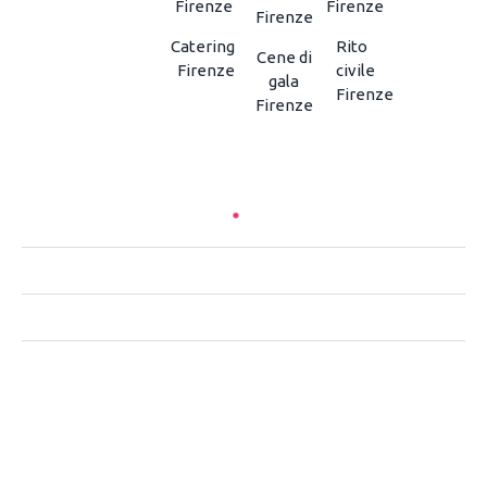
Firenze
Firenze
Firenze
Catering
Rito
Cene di
Firenze
civile
gala
Firenze
Firenze
CHI SIAMO
CONTATTACI
PRIVACY
NOTE LEGALI