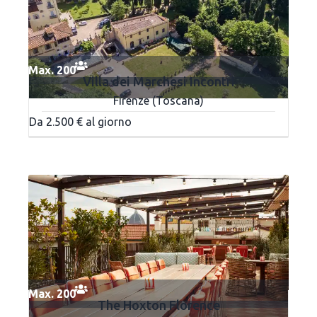
Max. 200
Villa dei Marchesi Incontri
Firenze (Toscana)
Da 2.500 € al giorno
Max. 200
The Hoxton Florence