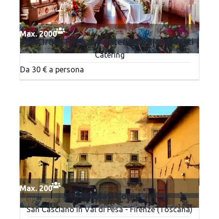
Max. 2000
Le Cirque Firenze – Catering e Ricevimenti
Catering
Da 30 € a persona
Max. 200
Tenuta il Corno
San Casciano in Val di Pesa - Firenze (Toscana)