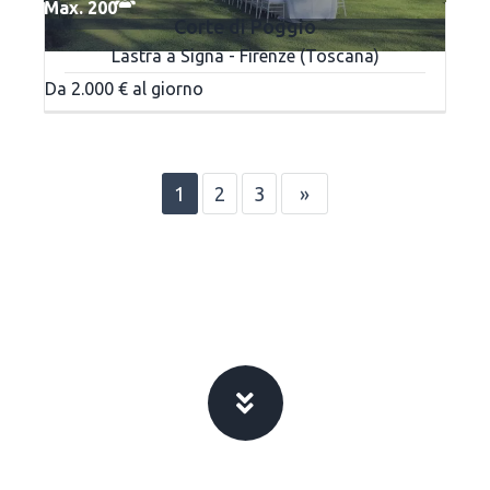
Max. 200
Corte di Poggio
Lastra a Signa - Firenze (Toscana)
Da 2.000 € al giorno
1
2
3
»