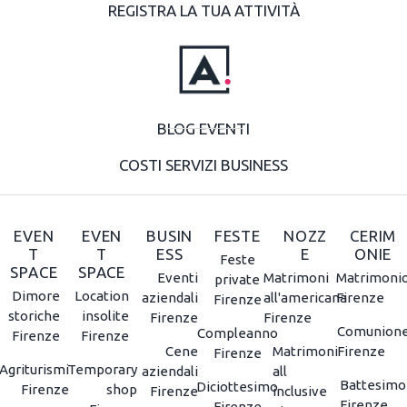
REGISTRA LA TUA ATTIVITÀ
BLOG EVENTI
COSTI SERVIZI BUSINESS
EVEN
EVEN
BUSIN
FESTE
NOZZ
CERIM
T
T
ESS
E
ONIE
Feste
SPACE
SPACE
Eventi
Matrimoni
Matrimoni
private
Dimore
Location
aziendali
all'americana
Firenze
Firenze
storiche
insolite
Firenze
Firenze
Comunion
Compleanno
Firenze
Firenze
Cene
Matrimoni
Firenze
Firenze
Agriturismi
Temporary
aziendali
all
Battesimo
Diciottesimo
Firenze
shop
Firenze
inclusive
Firenze
Firenze