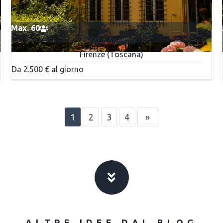
Max. 60
Villa Angela
Firenze (Toscana)
Da 2.500 € al giorno
1
2
3
4
»
ALTRE IDEE DAL BLOG