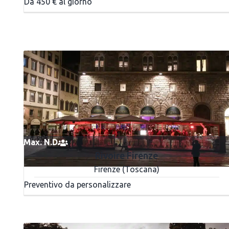
Da 450 € al giorno
Max. N.D.
Rivoire Firenze
Firenze (Toscana)
Preventivo da personalizzare