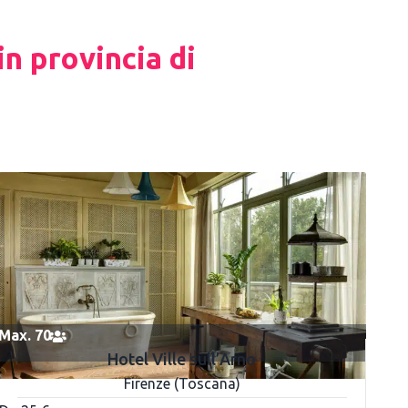
in provincia di
Max. 70
Hotel Ville sull’Arno
Firenze (Toscana)