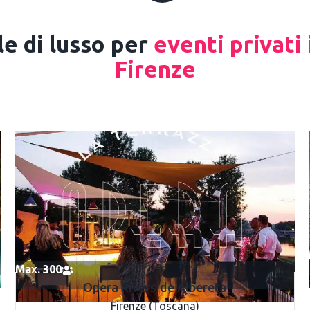
le di lusso per
eventi privati 
Firenze
Max. 300
Opera Riverside Albereta
Firenze (Toscana)