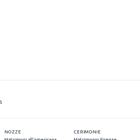
S
NOZZE
CERIMONIE
Matrimoni all'americana
Matrimonio Firenze