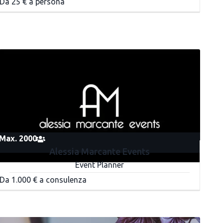
Da 25 € a persona
Max. 2000
Alessia Marcante Events
Event Planner
Da 1.000 € a consulenza