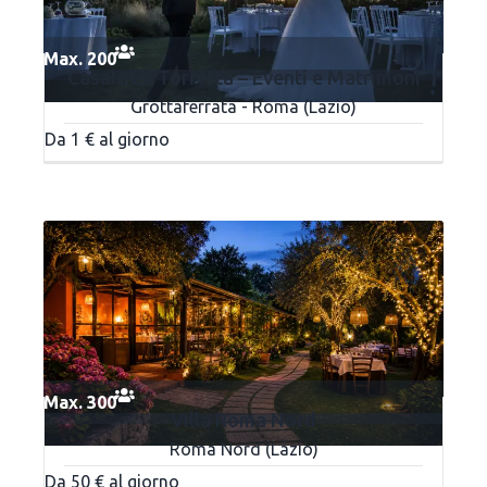
Max. 200
Casale La Torretta – Eventi e Matrimoni
Grottaferrata - Roma (Lazio)
Da 1 € al giorno
Max. 300
Villa Roma Nord
Roma Nord (Lazio)
Da 50 € al giorno