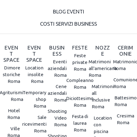
BLOG EVENTI
COSTI SERVIZI BUSINESS
EVEN
EVEN
BUSIN
FESTE
NOZZ
CERIM
T
T
ESS
E
ONIE
Feste
SPACE
SPACE
Eventi
Matrimoni
Matrimoni
private
Dimore
Location
aziendali
all'americana
Roma
Roma
storiche
insolite
Roma
Roma
Comunion
Compleanno
Roma
Roma
Cene
Matrimoni
Roma
Roma
Agriturismi
Temporary
aziendali
all
Battesimo
Diciottesimo
Roma
shop
Roma
inclusive
Roma
Roma
Roma
Roma
Hotel
Shooting
Cresima
Festa di
Roma
Sale
Video
Location
Roma
laurea
ricevimenti
Roma
con
Ville
Roma
Roma
piscina
Roma
Shooting