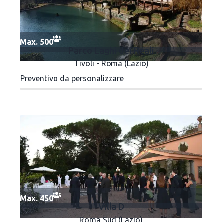
Max. 500
Parco Laghi dei Reali
Tivoli - Roma (Lazio)
Preventivo da personalizzare
Max. 450
Villa D
Roma Sud (Lazio)