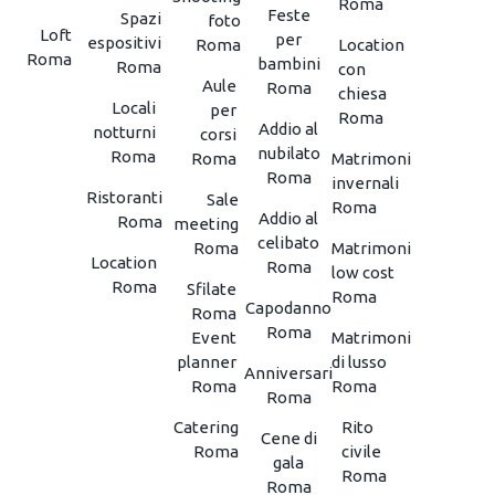
Roma
Feste
Spazi
foto
Loft
per
espositivi
Roma
Location
Roma
bambini
Roma
con
Aule
Roma
chiesa
Locali
per
Roma
Addio al
notturni
corsi
nubilato
Roma
Roma
Matrimoni
Roma
invernali
Ristoranti
Sale
Roma
Addio al
Roma
meeting
celibato
Roma
Matrimoni
Location
Roma
low cost
Roma
Sfilate
Roma
Capodanno
Roma
Roma
Event
Matrimoni
planner
di lusso
Anniversari
Roma
Roma
Roma
Catering
Rito
Cene di
Roma
civile
gala
Roma
Roma