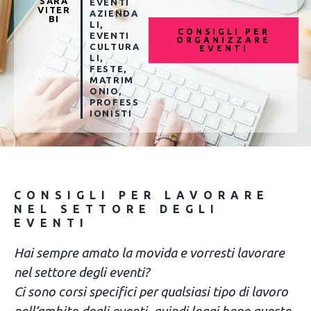
SARA
EVENTI
VITER
AZIENDA
BI
LI
,
CONSIGLI PER
EVENTI
ORGANIZZARE
CULTURA
EVENTI
LI
,
FESTE
,
MATRIM
ONIO
,
PROFESS
IONISTI
CONSIGLI PER LAVORARE
NEL SETTORE DEGLI
EVENTI
Hai sempre amato la movida e vorresti lavorare
nel settore degli eventi?
Ci sono corsi specifici per qualsiasi tipo di lavoro
nell’ambito degli eventi, quindi leggi bene questo