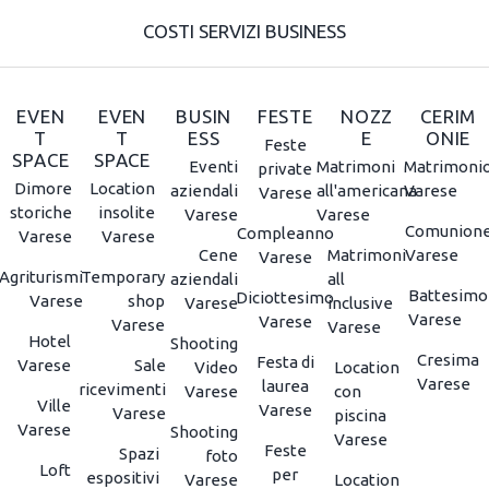
COSTI SERVIZI BUSINESS
EVEN
EVEN
BUSIN
FESTE
NOZZ
CERIM
T
T
ESS
E
ONIE
Feste
SPACE
SPACE
Eventi
Matrimoni
Matrimoni
private
Dimore
Location
aziendali
all'americana
Varese
Varese
storiche
insolite
Varese
Varese
Comunion
Compleanno
Varese
Varese
Cene
Matrimoni
Varese
Varese
Agriturismi
Temporary
aziendali
all
Battesimo
Diciottesimo
Varese
shop
Varese
inclusive
Varese
Varese
Varese
Varese
Hotel
Shooting
Cresima
Festa di
Varese
Sale
Video
Location
Varese
laurea
ricevimenti
Varese
con
Ville
Varese
Varese
piscina
Varese
Shooting
Varese
Feste
Spazi
foto
Loft
per
espositivi
Varese
Location