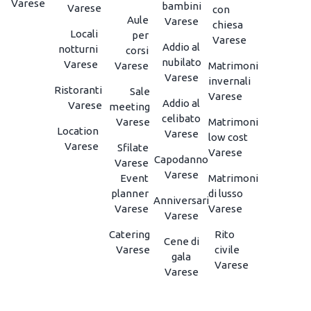
Varese
bambini
Varese
con
Aule
Varese
chiesa
Locali
per
Varese
Addio al
notturni
corsi
nubilato
Varese
Varese
Matrimoni
Varese
invernali
Ristoranti
Sale
Varese
Addio al
Varese
meeting
celibato
Varese
Matrimoni
Location
Varese
low cost
Varese
Sfilate
Varese
Capodanno
Varese
Varese
Event
Matrimoni
planner
di lusso
Anniversari
Varese
Varese
Varese
Catering
Rito
Cene di
Varese
civile
gala
Varese
Varese