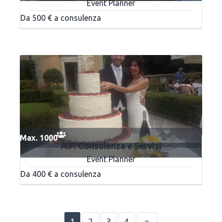
Event Planner
Da 500 € a consulenza
Max. 1000
A.F. Consulenza e Servizi
Event Planner
Da 400 € a consulenza
1
2
3
4
»