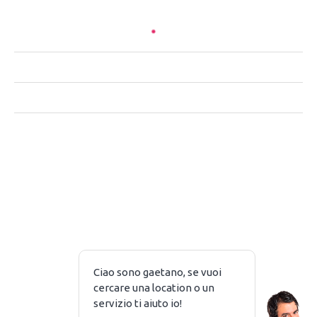
CHI SIAMO
CONTATTACI
PRIVACY
NOTE LEGALI
Piazzale Baracca 2 – 20123 Milano
Copyright © 2026 ASK4 SRL P. IVA 10368380969
Tutti i diritti riservatati