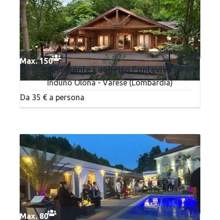
Max. 150
Ristorante Laghetto Fonteviva
Induno Olona - Varese (Lombardia)
Da 35 € a persona
Max. 80