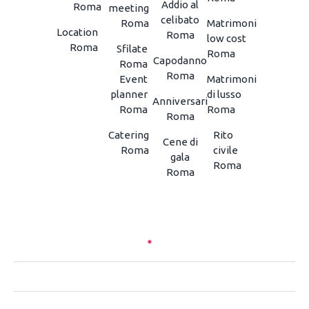
Addio al
Roma
meeting
celibato
Roma
Matrimoni
Location
Roma
low cost
Roma
Sfilate
Roma
Capodanno
Roma
Roma
Event
Matrimoni
planner
di lusso
Anniversari
Roma
Roma
Roma
Catering
Rito
Cene di
Roma
civile
gala
Roma
Roma
CHI SIAMO
CONTATTACI