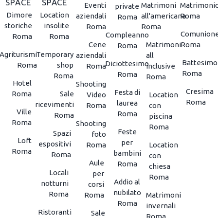
SPACE
SPACE
Eventi
Matrimoni
Matrimoni
private
Dimore
Location
aziendali
all'americana
Roma
Roma
storiche
insolite
Roma
Roma
Comunion
Compleanno
Roma
Roma
Cene
Matrimoni
Roma
Roma
Agriturismi
Temporary
aziendali
all
Battesimo
Diciottesimo
Roma
shop
Roma
inclusive
Roma
Roma
Roma
Roma
Hotel
Shooting
Cresima
Festa di
Roma
Sale
Video
Location
Roma
laurea
ricevimenti
Roma
con
Ville
Roma
Roma
piscina
Roma
Shooting
Roma
Feste
Spazi
foto
Loft
per
espositivi
Roma
Location
Roma
bambini
Roma
con
Aule
Roma
chiesa
Locali
per
Roma
Addio al
notturni
corsi
nubilato
Roma
Roma
Matrimoni
Roma
invernali
Ristoranti
Sale
Roma