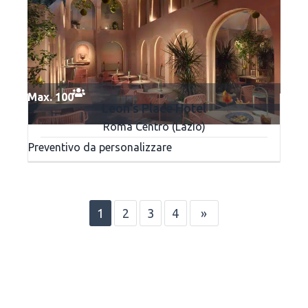
Max. 100
Leon’s Place Hotel
Roma Centro (Lazio)
Preventivo da personalizzare
1
2
3
4
»