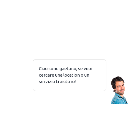
PRIVACY
NOTE LEGALI
Piazzale Baracca 2 – 20123 Milano
Copyright © 2026 ASK4 SRL P. IVA 10368380969
Tutti i diritti riservatati
Project by AREA Events
ADV